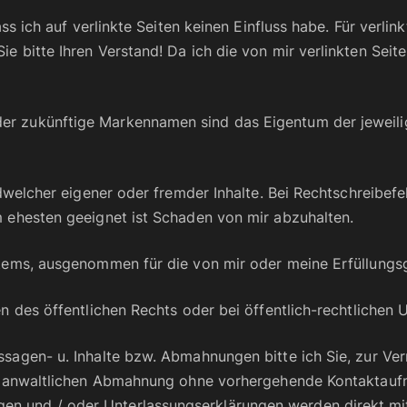
ass ich auf verlinkte Seiten keinen Einfluss habe. Für verl
 bitte Ihren Verstand! Da ich die von mir verlinkten Seiten
r zukünftige Markennamen sind das Eigentum der jeweilig
ndwelcher eigener oder fremder Inhalte. Bei Rechtschreibef
m ehesten geeignet ist Schaden von mir abzuhalten.
tems, ausgenommen für die von mir oder meine Erfüllungsge
en des öffentlichen Rechts oder bei öffentlich-rechtlichen
ssagen- u. Inhalte bzw. Abmahnungen bitte ich Sie, zur Ve
ner anwaltlichen Abmahnung ohne vorhergehende Kontaktauf
n und / oder Unterlassungserklärungen werden direkt mit