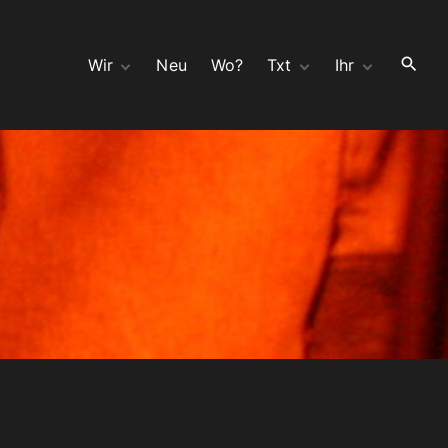
Wir
Neu
Wo?
Txt
Ihr
Hör
wir Ahnen böses
Kontakt
Seh
Split 10″ mit moloch
Bauchladen
Opa
Bedeutungsschwang
Gast
er mit Zwillingen