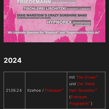
2024
mit
The Croax
und
Der Feine
21.09.24
Itzehoe /
Freiraum
Herr Soundso
(
Freiraum
Programm
)