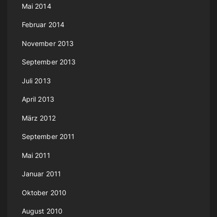
Mai 2014
g
Februar 2014
d
November 2013
e
September 2013
r
B
Juli 2013
e
April 2013
i
März 2012
t
September 2011
r
Mai 2011
ä
Januar 2011
g
Oktober 2010
e
August 2010