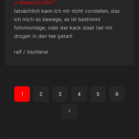
v=8wAvaO_HXnY
tatsächlich kann ich mir nicht vorstellen, das
ich mich so bewege, es ist bestimmt
fotomontage, oder der kack staat hat mir
drogen in den tee getan!
ralf / tischlerei
S
1
2
3
4
5
6
e
N
i
t
e
e