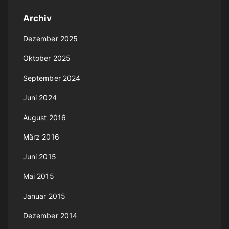
x
n
Archiv
n
t
Dezember 2025
u
p
Oktober 2025
m
September 2024
a
m
Juni 2024
e
g
August 2016
r
e
März 2016
i
Juni 2015
e
Mai 2015
r
Januar 2015
u
Dezember 2014
n