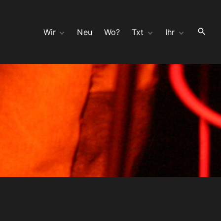
Wir
Neu
Wo?
Txt
Ihr
Hör
wir Ahnen böses
Kontakt
Seh
Split 10″ mit moloch
Bauchladen
Opa
Bedeutungsschwang
Gast
er mit Zwillingen