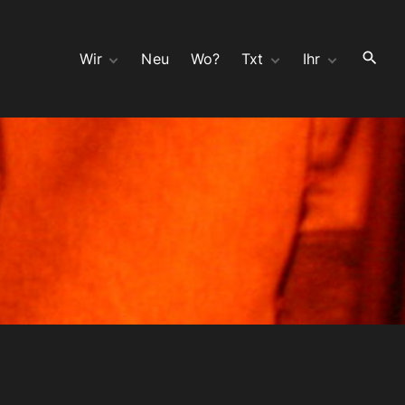
Wir
Neu
Wo?
Txt
Ihr
Hör
wir Ahnen böses
Kontakt
Seh
Split 10″ mit moloch
Bauchladen
Opa
Bedeutungsschwang
Gast
er mit Zwillingen