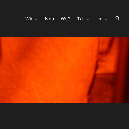
Wir
Neu
Wo?
Txt
Ihr
Hör
wir Ahnen böses
Kontakt
Seh
Split 10″ mit moloch
Bauchladen
Opa
Bedeutungsschwang
Gast
er mit Zwillingen