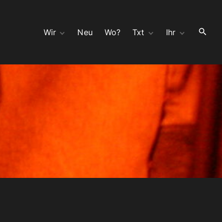
Wir
Neu
Wo?
Txt
Ihr
Hör
wir Ahnen böses
Kontakt
Seh
Split 10″ mit moloch
Bauchladen
Opa
Bedeutungsschwang
Gast
er mit Zwillingen