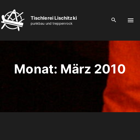
S
k
Tischlerei Lischitzki
i
punkbau und treppenrock
p
t
o
c
o
Monat:
März 2010
n
t
e
n
t