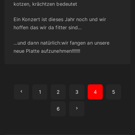
kotzen, krächtzen bedeutet
Ein Konzert ist dieses Jahr noch und wir
hoffen das wir da fitter sind…
…und dann natürlich:wir fangen an unsere
neue Platte aufzunehmen!!!!!!!
S
P
1
2
3
4
5
e
r
N
6
i
t
e
e
e