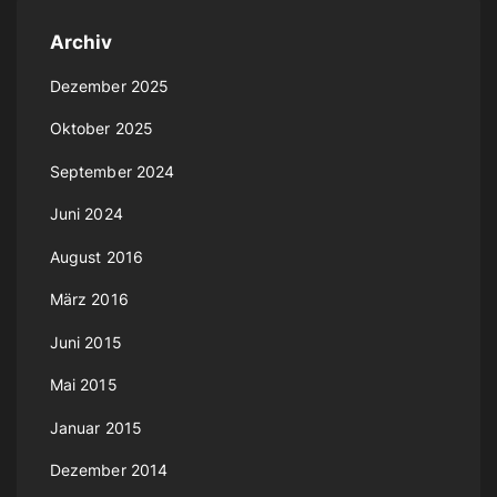
v
x
n
Archiv
i
n
t
Dezember 2025
u
o
p
Oktober 2025
m
September 2024
u
a
m
Juni 2024
s
e
g
August 2016
r
p
e
März 2016
i
a
Juni 2015
e
Mai 2015
g
r
Januar 2015
u
e
Dezember 2014
n