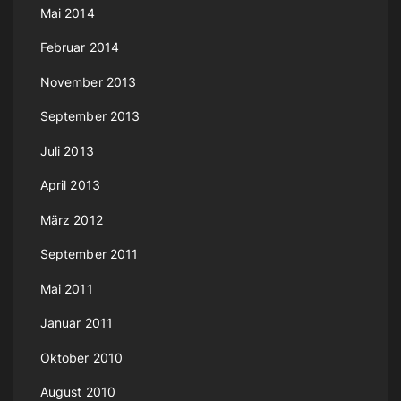
Mai 2014
g
Februar 2014
d
November 2013
e
September 2013
r
B
Juli 2013
e
April 2013
i
März 2012
t
September 2011
r
Mai 2011
ä
Januar 2011
g
Oktober 2010
e
August 2010