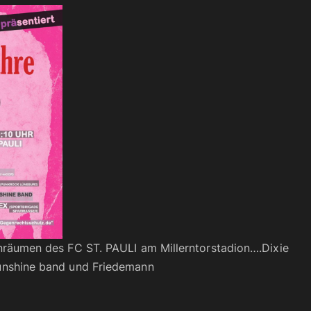
anräumen des FC ST. PAULI am Millerntorstadion….Dixie
unshine band und Friedemann