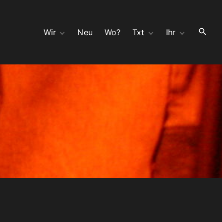
Wir
Neu
Wo?
Txt
Ihr
Hör
wir Ahnen böses
Kontakt
Seh
Split 10″ mit moloch
Bauchladen
Opa
Bedeutungsschwang
Gast
er mit Zwillingen